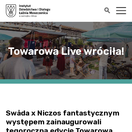
Towarowa Live wróciła!
Swåda x Niczos fantastycznym
występem zainaugurowali
tegoroczną edycję Towarowa