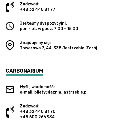
Zadzwoń:
+48 32 440 81 77
Jesteśmy dyspozycyjni:
pon – pt. w godz. 7:00 – 15:00
Znajdujemy się:
Towarowa 7, 44-338 Jastrzębie-Zdrój
CARBONARIUM
Wyślij wiadomość:
e-mail: bilety@laznia.jastrzebie.pl
Zadzwoń:
+48 32 440 81 70
+48 600 266 934