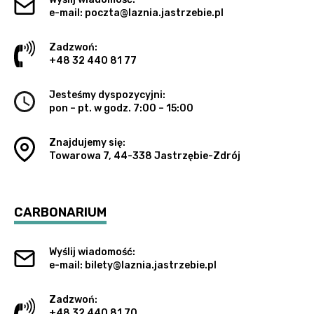
e-mail: poczta@laznia.jastrzebie.pl
Zadzwoń:
+48 32 440 81 77
Jesteśmy dyspozycyjni:
pon – pt. w godz. 7:00 – 15:00
Znajdujemy się:
Towarowa 7, 44-338 Jastrzębie-Zdrój
CARBONARIUM
Wyślij wiadomość:
e-mail: bilety@laznia.jastrzebie.pl
Zadzwoń:
+48 32 440 81 70