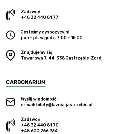
Zadzwoń:
+48 32 440 81 77
Jesteśmy dyspozycyjni:
pon – pt. w godz. 7:00 – 15:00
Znajdujemy się:
Towarowa 7, 44-338 Jastrzębie-Zdrój
CARBONARIUM
Wyślij wiadomość:
e-mail: bilety@laznia.jastrzebie.pl
Zadzwoń:
+48 32 440 81 70
+48 600 266 934