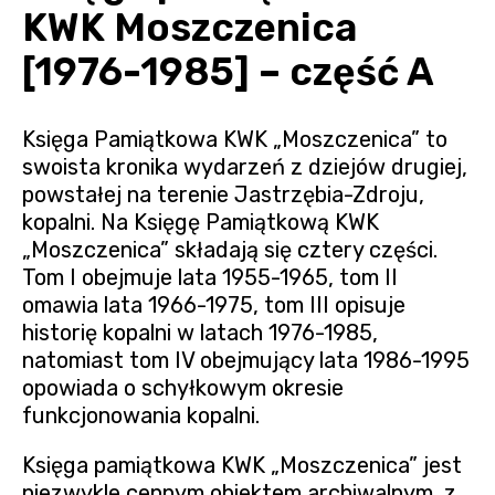
KWK Moszczenica
[1976-1985] – część A
Księga Pamiątkowa KWK „Moszczenica” to
swoista kronika wydarzeń z dziejów drugiej,
powstałej na terenie Jastrzębia-Zdroju,
kopalni. Na Księgę Pamiątkową KWK
„Moszczenica” składają się cztery części.
Tom I obejmuje lata 1955-1965, tom II
omawia lata 1966-1975, tom III opisuje
historię kopalni w latach 1976-1985,
natomiast tom IV obejmujący lata 1986-1995
opowiada o schyłkowym okresie
funkcjonowania kopalni.
Księga pamiątkowa KWK „Moszczenica” jest
niezwykle cennym obiektem archiwalnym, z