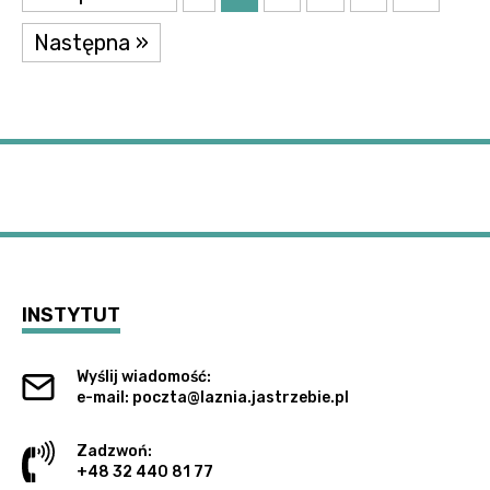
Następna »
INSTYTUT
Wyślij wiadomość:
e-mail: poczta@laznia.jastrzebie.pl
Zadzwoń:
+48 32 440 81 77